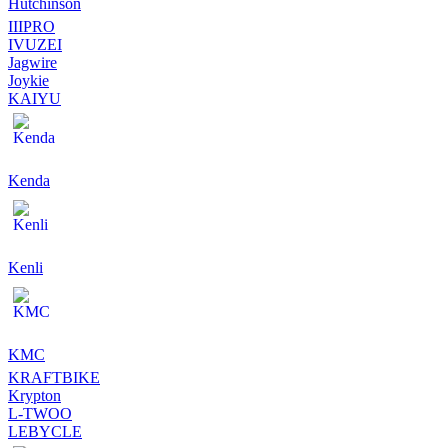
Hutchinson
IIIPRO
IVUZEI
Jagwire
Joykie
KAIYU
Kenda
Kenli
KMC
KRAFTBIKE
Krypton
L-TWOO
LEBYCLE