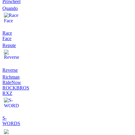
Prowheel
Quando
Race
Face
Repute
Reverse
Richman
RideNow
ROCKBROS
RXZ
S-
WORDS