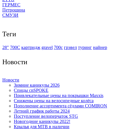
ГЕРМЕС
Петрошина
СМУЗИ
Теги
28"
700С
картридж
gravel
700c
грэвел
туринг
найнер
Новости
Новости
Зимние каникулы 2026
Спицы cnSPOKE
Привлекательные цены на покрышки Maxxis
Снижены цены на велосипедные колёса
Пополнение ассортимента сёдлами COMIRON
Летний график работы 2024
Поступление велоперчаток STG
Новогодние каникулы 2022!
Крылья для MTB в наличии