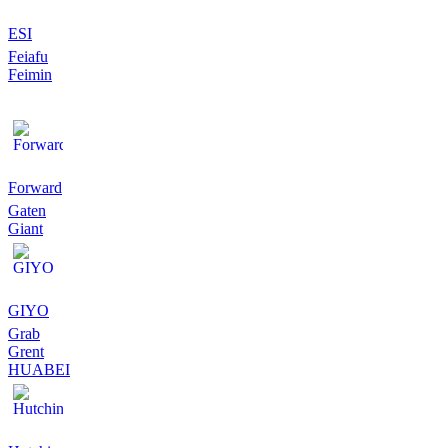
ESI
Feiafu
Feimin
Forward
Gaten
Giant
GIYO
Grab
Grent
HUABEI