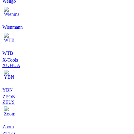
Wellgo
Wienmann
WTB
X-Tools
XUHUA
YBN
ZEON
ZEUS
Zoom
ZTTO