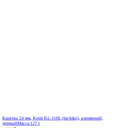
Каретка 24 мм, Kenli KL-110L (fat-bike), алюминий,
чёрный
Масса:
127 г