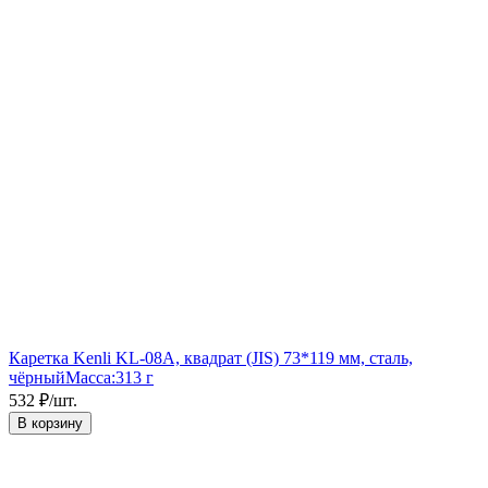
Каретка Kenli KL-08A, квадрат (JIS) 73*119 мм, сталь,
чёрный
Масса:
313 г
532
₽
/
шт.
В корзину