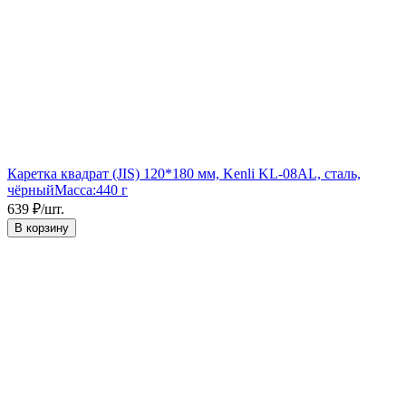
Каретка квадрат (JIS) 120*180 мм, Kenli KL-08AL, сталь,
чёрный
Масса:
440 г
639
₽
/
шт.
В корзину