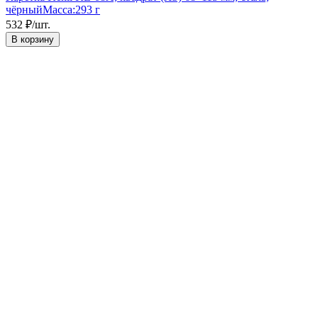
чёрный
Масса:
293 г
532
₽
/
шт.
В корзину