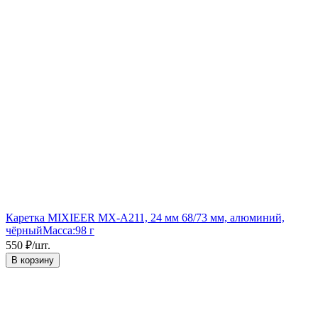
Каретка MIXIEER MX-A211, 24 мм 68/73 мм, алюминий,
чёрный
Масса:
98 г
550
₽
/
шт.
В корзину