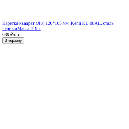
Каретка квадрат (JIS) 120*165 мм, Kenli KL-08AL, сталь,
чёрный
Масса:
419 г
639
₽
/
шт.
В корзину