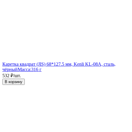
Каретка квадрат (JIS) 68*127.5 мм, Kenli KL-08A, сталь,
чёрный
Масса:
316 г
532
₽
/
шт.
В корзину