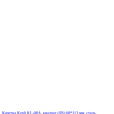
Каретка Kenli KL-08A, квадрат (JIS) 68*113 мм, сталь,