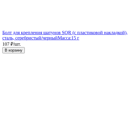
Болт для крепления шатунов SQR (с пластиковой накладкой),
сталь, серебристый/черный
Масса:
15 г
107
₽
/
шт.
В корзину