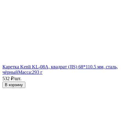
Каретка Kenli KL-08A, квадрат (JIS) 68*110.5 мм, сталь,
чёрный
Масса:
293 г
532
₽
/
шт.
В корзину