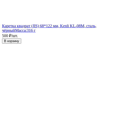
Каретка квадрат (JIS) 68*122 мм, Kenli KL-08M, сталь,
чёрный
Масса:
316 г
500
₽
/
шт.
В корзину