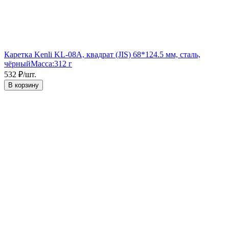
Каретка Kenli KL-08A, квадрат (JIS) 68*124.5 мм, сталь,
чёрный
Масса:
312 г
532
₽
/
шт.
В корзину