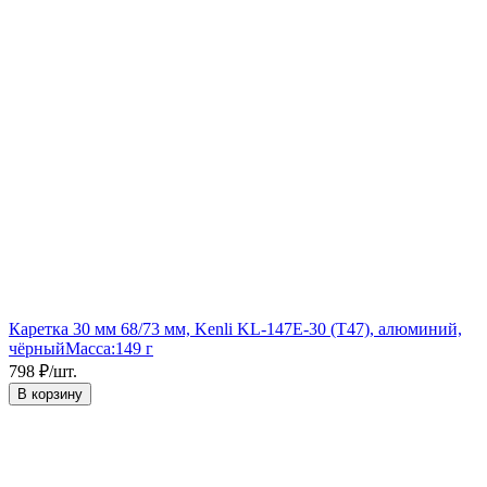
Каретка 30 мм 68/73 мм, Kenli KL-147E-30 (T47), алюминий,
чёрный
Масса:
149 г
798
₽
/
шт.
В корзину