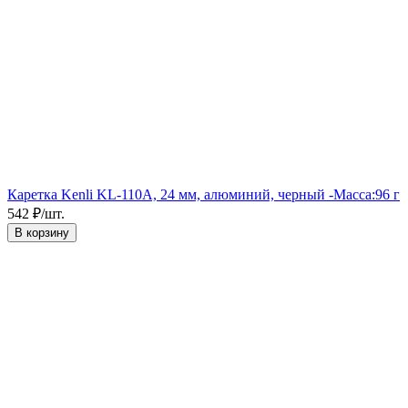
Каретка Kenli KL-110A, 24 мм, алюминий, черный -
Масса:
96 г
542
₽
/
шт.
В корзину