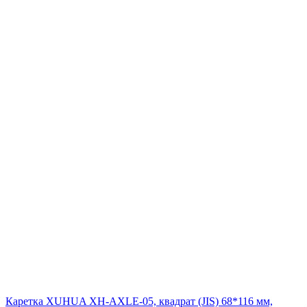
Каретка XUHUA XH-AXLE-05, квадрат (JIS) 68*116 мм,