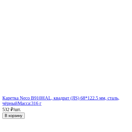
Каретка Neco B910HAL, квадрат (JIS) 68*122.5 мм, сталь,
чёрный
Масса:
316 г
532
₽
/
шт.
В корзину