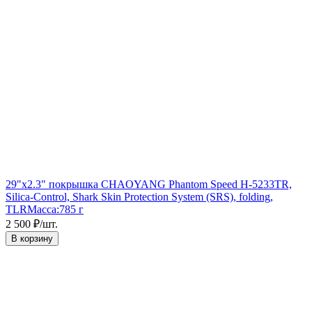
29"x2.3" покрышка CHAOYANG Phantom Speed H-5233TR,
Silica-Control, Shark Skin Protection System (SRS), folding,
TLR
Масса:
785 г
2 500
₽
/
шт.
В корзину