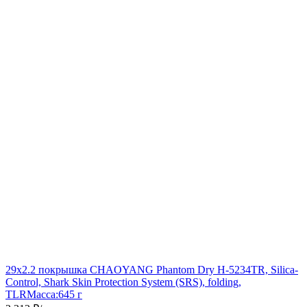
29x2.2 покрышка CHAOYANG Phantom Dry H-5234TR, Silica-
Control, Shark Skin Protection System (SRS), folding,
TLR
Масса:
645 г