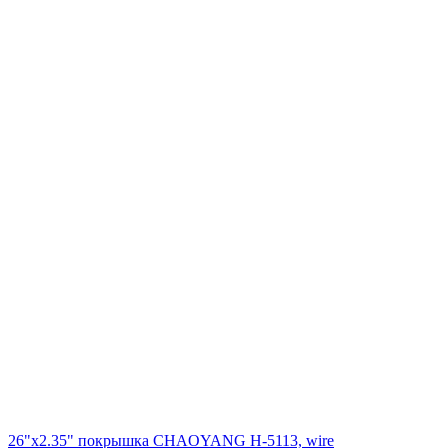
26"x2.35" покрышка CHAOYANG H-5113, wire