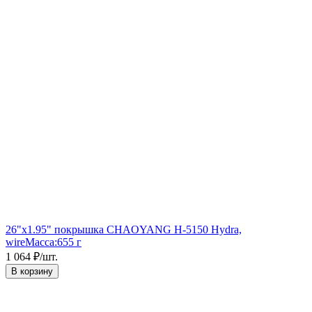
26"x1.95" покрышка CHAOYANG H-5150 Hydra,
wire
Масса:
655 г
1 064
₽
/
шт.
В корзину