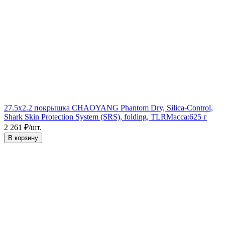
27.5x2.2 покрышка CHAOYANG Phantom Dry, Silica-Control,
Shark Skin Protection System (SRS), folding, TLR
Масса:
625 г
2 261
₽
/
шт.
В корзину