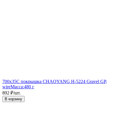
700x35C покрышка CHAOYANG H-5224 Gravel GP,
wire
Масса:
480 г
892
₽
/
шт.
В корзину