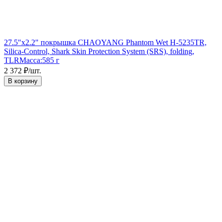
27.5"x2.2" покрышка CHAOYANG Phantom Wet H-5235TR,
Silica-Control, Shark Skin Protection System (SRS), folding,
TLR
Масса:
585 г
2 372
₽
/
шт.
В корзину