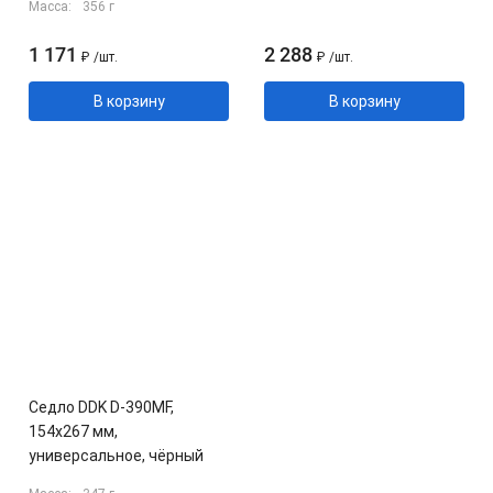
Масса:
356 г
1 171
2 288
₽
/
шт.
₽
/
шт.
В корзину
В корзину
Седло DDK D-390MF,
154x267 мм,
универсальное, чёрный