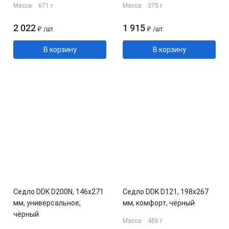
Масса:
671 г
Масса:
375 г
2 022
1 915
₽
/
шт.
₽
/
шт.
В корзину
В корзину
Седло DDK D200N, 146x271
Седло DDK D121, 198x267
мм, универсальное,
мм, комфорт, чёрный
чёрный
Масса:
456 г