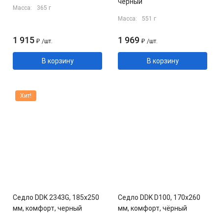
чёрный
Масса:
365 г
Масса:
551 г
1 915
1 969
₽
/
шт.
₽
/
шт.
В корзину
В корзину
Хит!
Седло DDK 2343G, 185x250
Седло DDK D100, 170x260
мм, комфорт, черный
мм, комфорт, чёрный